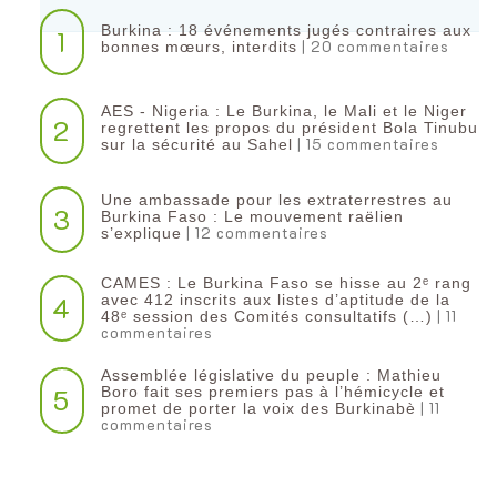
Burkina : 18 événements jugés contraires aux
1
| 20 commentaires
bonnes mœurs, interdits
AES - Nigeria : Le Burkina, le Mali et le Niger
2
regrettent les propos du président Bola Tinubu
| 15 commentaires
sur la sécurité au Sahel
Une ambassade pour les extraterrestres au
3
Burkina Faso : Le mouvement raëlien
| 12 commentaires
s’explique
CAMES : Le Burkina Faso se hisse au 2ᵉ rang
4
avec 412 inscrits aux listes d’aptitude de la
| 11
48ᵉ session des Comités consultatifs (…)
commentaires
Assemblée législative du peuple : Mathieu
5
Boro fait ses premiers pas à l’hémicycle et
| 11
promet de porter la voix des Burkinabè
commentaires