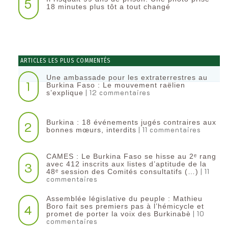
5
18 minutes plus tôt a tout changé
ARTICLES LES PLUS COMMENTÉS
Une ambassade pour les extraterrestres au
1
Burkina Faso : Le mouvement raëlien
| 12 commentaires
s’explique
Burkina : 18 événements jugés contraires aux
2
| 11 commentaires
bonnes mœurs, interdits
CAMES : Le Burkina Faso se hisse au 2ᵉ rang
3
avec 412 inscrits aux listes d’aptitude de la
| 11
48ᵉ session des Comités consultatifs (…)
commentaires
Assemblée législative du peuple : Mathieu
4
Boro fait ses premiers pas à l’hémicycle et
| 10
promet de porter la voix des Burkinabè
commentaires