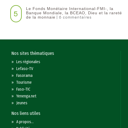
Le Fonds Monétaire International-FMI-, la
5
Banque Mondiale, la BCEAO, Dieu et la rareté
| 6 commentaires
de la monnaie
Nos sites thématiques
»
Les régionales
»
Lefaso-TV
»
Fasorama
»
Tourisme
»
Faso-TIC
»
Yenenga.net
»
Jeunes
Nos liens utiles
»
A propos...