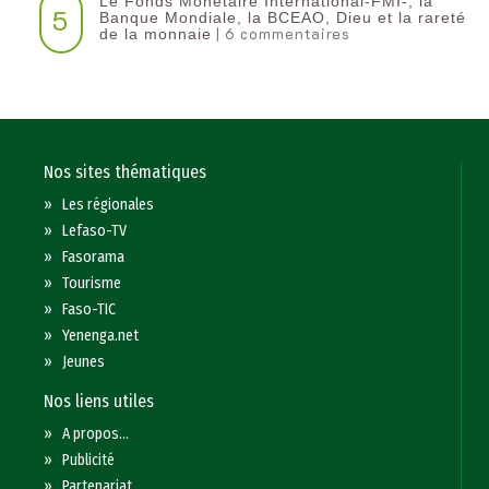
Le Fonds Monétaire International-FMI-, la
5
Banque Mondiale, la BCEAO, Dieu et la rareté
| 6 commentaires
de la monnaie
Nos sites thématiques
»
Les régionales
»
Lefaso-TV
»
Fasorama
»
Tourisme
»
Faso-TIC
»
Yenenga.net
»
Jeunes
Nos liens utiles
»
A propos...
»
Publicité
»
Partenariat