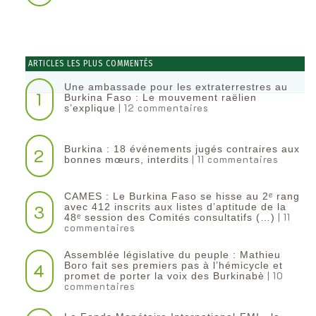
ARTICLES LES PLUS COMMENTÉS
Une ambassade pour les extraterrestres au
1
Burkina Faso : Le mouvement raëlien
| 12 commentaires
s’explique
Burkina : 18 événements jugés contraires aux
2
| 11 commentaires
bonnes mœurs, interdits
CAMES : Le Burkina Faso se hisse au 2ᵉ rang
3
avec 412 inscrits aux listes d’aptitude de la
| 11
48ᵉ session des Comités consultatifs (…)
commentaires
Assemblée législative du peuple : Mathieu
4
Boro fait ses premiers pas à l’hémicycle et
| 10
promet de porter la voix des Burkinabè
commentaires