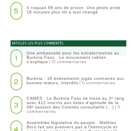
Il risquait 99 ans de prison. Une photo prise
5
18 minutes plus tôt a tout changé
ARTICLES LES PLUS COMMENTÉS
Une ambassade pour les extraterrestres au
1
Burkina Faso : Le mouvement raëlien
| 12 commentaires
s’explique
Burkina : 18 événements jugés contraires aux
2
| 11 commentaires
bonnes mœurs, interdits
CAMES : Le Burkina Faso se hisse au 2ᵉ rang
3
avec 412 inscrits aux listes d’aptitude de la
| 11
48ᵉ session des Comités consultatifs (…)
commentaires
Assemblée législative du peuple : Mathieu
4
Boro fait ses premiers pas à l’hémicycle et