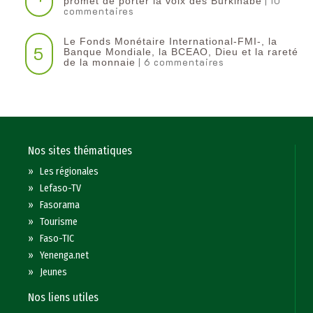
| 10
promet de porter la voix des Burkinabè
commentaires
Le Fonds Monétaire International-FMI-, la
5
Banque Mondiale, la BCEAO, Dieu et la rareté
| 6 commentaires
de la monnaie
Nos sites thématiques
»
Les régionales
»
Lefaso-TV
»
Fasorama
»
Tourisme
»
Faso-TIC
»
Yenenga.net
»
Jeunes
Nos liens utiles