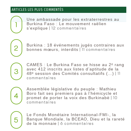
ARTICLES LES PLUS COMMENTÉS
Une ambassade pour les extraterrestres au
1
Burkina Faso : Le mouvement raëlien
| 12 commentaires
s’explique
Burkina : 18 événements jugés contraires aux
2
| 11 commentaires
bonnes mœurs, interdits
CAMES : Le Burkina Faso se hisse au 2ᵉ rang
3
avec 412 inscrits aux listes d’aptitude de la
| 11
48ᵉ session des Comités consultatifs (…)
commentaires
Assemblée législative du peuple : Mathieu
4
Boro fait ses premiers pas à l’hémicycle et
| 10
promet de porter la voix des Burkinabè
commentaires
Le Fonds Monétaire International-FMI-, la
5
Banque Mondiale, la BCEAO, Dieu et la rareté
| 6 commentaires
de la monnaie