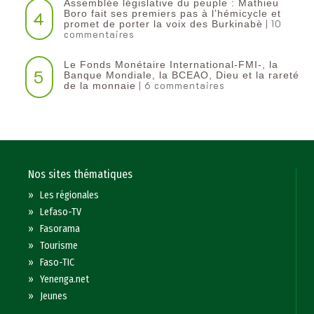
Assemblée législative du peuple : Mathieu
4
Boro fait ses premiers pas à l’hémicycle et
| 10
promet de porter la voix des Burkinabè
commentaires
Le Fonds Monétaire International-FMI-, la
5
Banque Mondiale, la BCEAO, Dieu et la rareté
| 6 commentaires
de la monnaie
Nos sites thématiques
»
Les régionales
»
Lefaso-TV
»
Fasorama
»
Tourisme
»
Faso-TIC
»
Yenenga.net
»
Jeunes