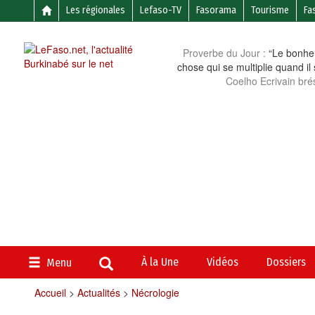
Les régionales
Lefaso-TV
Fasorama
Tourisme
Fa
Proverbe du Jour :
“Le bonheu
chose qui se multiplie quand il
Coelho Ecrivain brés
À la Une
Vidéos
Dossiers
Menu
Accueil
>
Actualités
>
Nécrologie