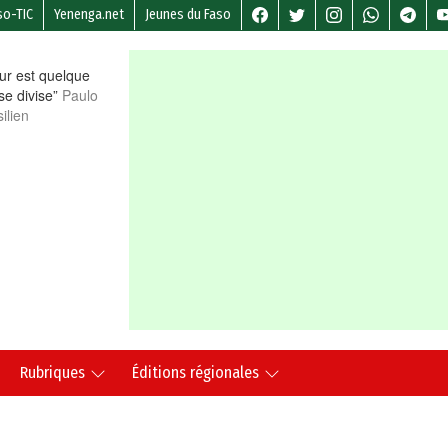
so-TIC
Yenenga.net
Jeunes du Faso
r est quelque
 se divise”
Paulo
ilien
Rubriques
Éditions régionales