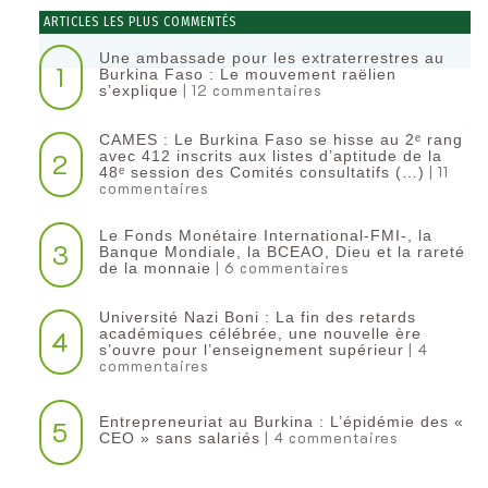
ARTICLES LES PLUS COMMENTÉS
Une ambassade pour les extraterrestres au
1
Burkina Faso : Le mouvement raëlien
| 12 commentaires
s’explique
CAMES : Le Burkina Faso se hisse au 2ᵉ rang
2
avec 412 inscrits aux listes d’aptitude de la
| 11
48ᵉ session des Comités consultatifs (…)
commentaires
Le Fonds Monétaire International-FMI-, la
3
Banque Mondiale, la BCEAO, Dieu et la rareté
| 6 commentaires
de la monnaie
Université Nazi Boni : La fin des retards
4
académiques célébrée, une nouvelle ère
| 4
s’ouvre pour l’enseignement supérieur
commentaires
Entrepreneuriat au Burkina : L’épidémie des «
5
| 4 commentaires
CEO » sans salariés