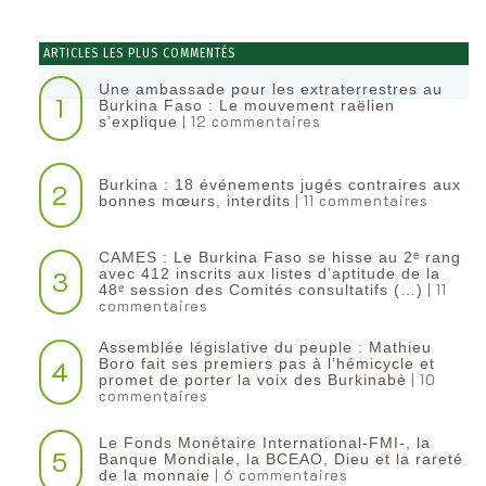
ARTICLES LES PLUS COMMENTÉS
Une ambassade pour les extraterrestres au
1
Burkina Faso : Le mouvement raëlien
| 12 commentaires
s’explique
Burkina : 18 événements jugés contraires aux
2
| 11 commentaires
bonnes mœurs, interdits
CAMES : Le Burkina Faso se hisse au 2ᵉ rang
3
avec 412 inscrits aux listes d’aptitude de la
| 11
48ᵉ session des Comités consultatifs (…)
commentaires
Assemblée législative du peuple : Mathieu
4
Boro fait ses premiers pas à l’hémicycle et
| 10
promet de porter la voix des Burkinabè
commentaires
Le Fonds Monétaire International-FMI-, la
5
Banque Mondiale, la BCEAO, Dieu et la rareté
| 6 commentaires
de la monnaie