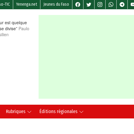
so-TIC
Yenenga.net
Jeunes du Faso
r est quelque
 se divise”
Paulo
ilien
Rubriques
Éditions régionales