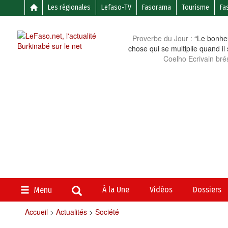
Les régionales
Lefaso-TV
Fasorama
Tourisme
Fa
Proverbe du Jour :
“Le bonheu
chose qui se multiplie quand il
Coelho Ecrivain brés
À la Une
Vidéos
Dossiers
Menu
Accueil
>
Actualités
>
Société