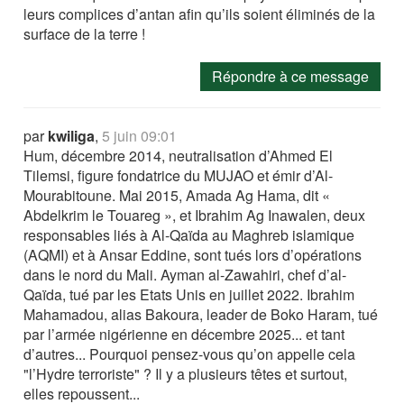
leurs complices d’antan afin qu’ils soient éliminés de la
surface de la terre !
Répondre à ce message
par
kwiliga
,
5 juin 09:01
Hum, décembre 2014, neutralisation d’Ahmed El
Tilemsi, figure fondatrice du MUJAO et émir d’Al-
Mourabitoune. Mai 2015, Amada Ag Hama, dit «
Abdelkrim le Touareg », et Ibrahim Ag Inawalen, deux
responsables liés à Al-Qaïda au Maghreb islamique
(AQMI) et à Ansar Eddine, sont tués lors d’opérations
dans le nord du Mali. Ayman al-Zawahiri, chef d’al-
Qaïda, tué par les Etats Unis en juillet 2022. Ibrahim
Mahamadou, alias Bakoura, leader de Boko Haram, tué
par l’armée nigérienne en décembre 2025... et tant
d’autres... Pourquoi pensez-vous qu’on appelle cela
"l’Hydre terroriste" ? Il y a plusieurs têtes et surtout,
elles repoussent...