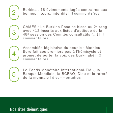
Burkina : 18 événements jugés contraires aux
2
| 11 commentaires
bonnes mœurs, interdits
CAMES : Le Burkina Faso se hisse au 2ᵉ rang
3
avec 412 inscrits aux listes d’aptitude de la
| 11
48ᵉ session des Comités consultatifs (…)
commentaires
Assemblée législative du peuple : Mathieu
4
Boro fait ses premiers pas à l’hémicycle et
| 10
promet de porter la voix des Burkinabè
commentaires
Le Fonds Monétaire International-FMI-, la
5
Banque Mondiale, la BCEAO, Dieu et la rareté
| 6 commentaires
de la monnaie
Nos sites thématiques