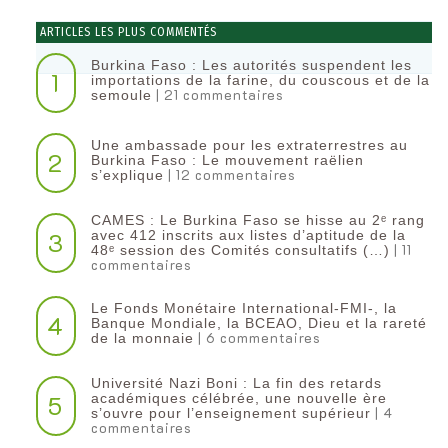
ARTICLES LES PLUS COMMENTÉS
Burkina Faso : Les autorités suspendent les
1
importations de la farine, du couscous et de la
| 21 commentaires
semoule
Une ambassade pour les extraterrestres au
2
Burkina Faso : Le mouvement raëlien
| 12 commentaires
s’explique
CAMES : Le Burkina Faso se hisse au 2ᵉ rang
3
avec 412 inscrits aux listes d’aptitude de la
| 11
48ᵉ session des Comités consultatifs (…)
commentaires
Le Fonds Monétaire International-FMI-, la
4
Banque Mondiale, la BCEAO, Dieu et la rareté
| 6 commentaires
de la monnaie
Université Nazi Boni : La fin des retards
5
académiques célébrée, une nouvelle ère
| 4
s’ouvre pour l’enseignement supérieur
commentaires