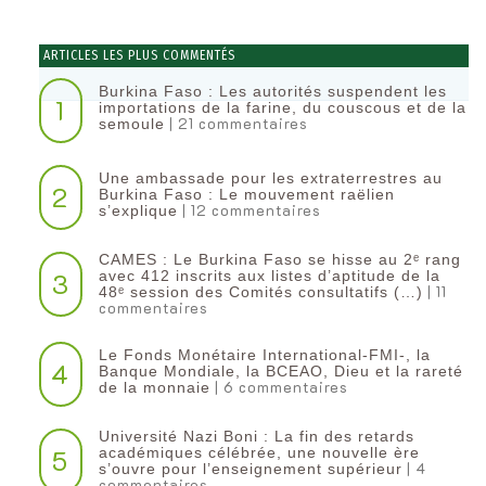
ARTICLES LES PLUS COMMENTÉS
Burkina Faso : Les autorités suspendent les
1
importations de la farine, du couscous et de la
| 21 commentaires
semoule
Une ambassade pour les extraterrestres au
2
Burkina Faso : Le mouvement raëlien
| 12 commentaires
s’explique
CAMES : Le Burkina Faso se hisse au 2ᵉ rang
3
avec 412 inscrits aux listes d’aptitude de la
| 11
48ᵉ session des Comités consultatifs (…)
commentaires
Le Fonds Monétaire International-FMI-, la
4
Banque Mondiale, la BCEAO, Dieu et la rareté
| 6 commentaires
de la monnaie
Université Nazi Boni : La fin des retards
5
académiques célébrée, une nouvelle ère
| 4
s’ouvre pour l’enseignement supérieur
commentaires