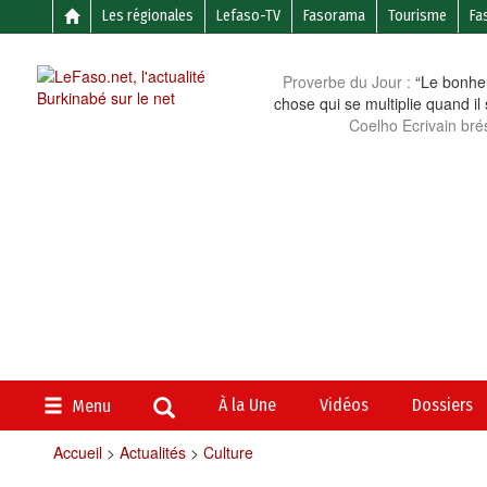
Les régionales
Lefaso-TV
Fasorama
Tourisme
Fa
Proverbe du Jour :
“Le bonheu
chose qui se multiplie quand il
Coelho Ecrivain brés
À la Une
Vidéos
Dossiers
Menu
Accueil
>
Actualités
>
Culture