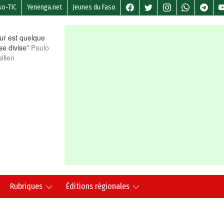
so-TIC
Yenenga.net
Jeunes du Faso
r est quelque
 se divise”
Paulo
ilien
Rubriques
Éditions régionales