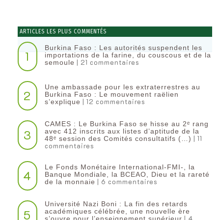
ARTICLES LES PLUS COMMENTÉS
Burkina Faso : Les autorités suspendent les
1
importations de la farine, du couscous et de la
| 21 commentaires
semoule
Une ambassade pour les extraterrestres au
2
Burkina Faso : Le mouvement raëlien
| 12 commentaires
s’explique
CAMES : Le Burkina Faso se hisse au 2ᵉ rang
3
avec 412 inscrits aux listes d’aptitude de la
| 11
48ᵉ session des Comités consultatifs (…)
commentaires
Le Fonds Monétaire International-FMI-, la
4
Banque Mondiale, la BCEAO, Dieu et la rareté
| 6 commentaires
de la monnaie
Université Nazi Boni : La fin des retards
5
académiques célébrée, une nouvelle ère
| 4
s’ouvre pour l’enseignement supérieur