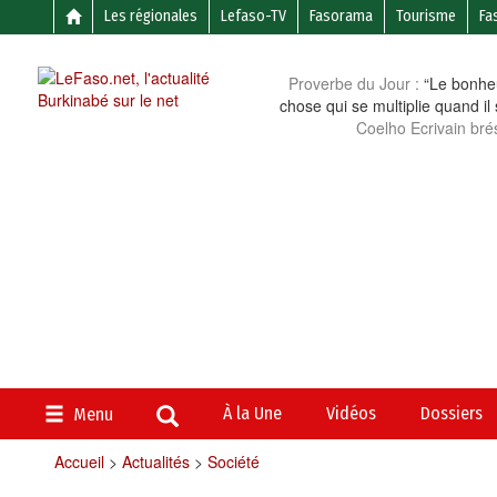
Les régionales
Lefaso-TV
Fasorama
Tourisme
Fa
Proverbe du Jour :
“Le bonheu
chose qui se multiplie quand il
Coelho Ecrivain brés
À la Une
Vidéos
Dossiers
Menu
Accueil
>
Actualités
>
Société