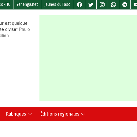
so-TIC
Yenenga.net
Jeunes du Faso
r est quelque
 se divise”
Paulo
ilien
Rubriques
Éditions régionales