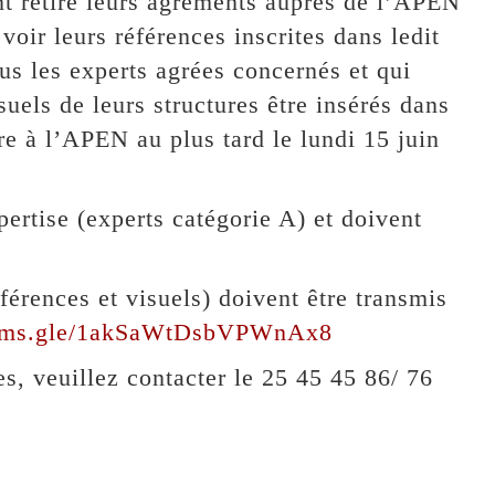
ant retiré leurs agréments auprès de l’APEN
voir leurs références inscrites dans ledit
ous les experts agrées concernés et qui
suels de leurs structures être insérés dans
re à l’APEN au plus tard le lundi 15 juin
pertise (experts catégorie A) et doivent
férences et visuels) doivent être transmis
forms.gle/1akSaWtDsbVPWnAx8
s, veuillez contacter le 25 45 45 86/ 76