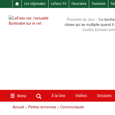
Les régionales
Lefaso-TV
Fasorama
Tourisme
Fa
Proverbe du Jour :
“Le bonheu
chose qui se multiplie quand il
Coelho Ecrivain brés
À la Une
Vidéos
Dossiers
Menu
Accueil
>
Petites annonces
>
Communiqués