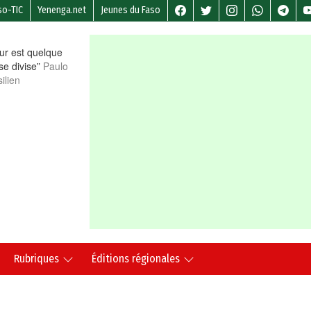
so-TIC
Yenenga.net
Jeunes du Faso
r est quelque
 se divise”
Paulo
ilien
Rubriques
Éditions régionales