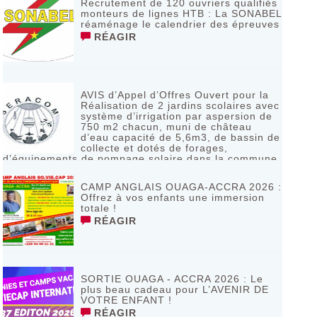
Recrutement de 120 ouvriers qualifiés
monteurs de lignes HTB : La SONABEL
réaménage le calendrier des épreuves
RÉAGIR
AVIS d’Appel d’Offres Ouvert pour la
Réalisation de 2 jardins scolaires avec
système d’irrigation par aspersion de
750 m2 chacun, muni de château
d’eau capacité de 5,6m3, de bassin de
collecte et dotés de forages,
d’équipements de pompage solaire dans la commune
de Bagassi région des BANKUI
RÉAGIR
CAMP ANGLAIS OUAGA-ACCRA 2026 :
Offrez à vos enfants une immersion
totale !
RÉAGIR
SORTIE OUAGA - ACCRA 2026 : Le
plus beau cadeau pour L’AVENIR DE
VOTRE ENFANT !
RÉAGIR