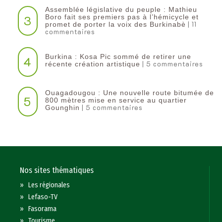
Assemblée législative du peuple : Mathieu
3
Boro fait ses premiers pas à l’hémicycle et
| 11
promet de porter la voix des Burkinabè
commentaires
Burkina : Kosa Pic sommé de retirer une
4
| 5 commentaires
récente création artistique
Ouagadougou : Une nouvelle route bitumée de
5
800 mètres mise en service au quartier
| 5 commentaires
Gounghin
Nos sites thématiques
»
Les régionales
»
Lefaso-TV
»
Fasorama
»
Tourisme