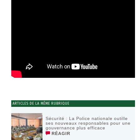
ARTICLES DE LA MÊME RUBRIQUE
Sécurité : La Police nationale outille
ses nouveaux responsables pour une
gouvernance plus efficace
RÉAGIR