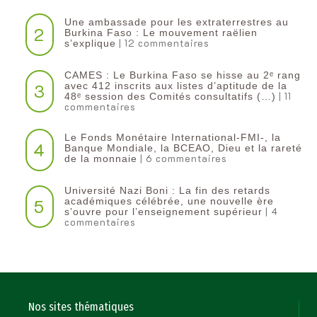
Une ambassade pour les extraterrestres au
2
Burkina Faso : Le mouvement raëlien
| 12 commentaires
s’explique
CAMES : Le Burkina Faso se hisse au 2ᵉ rang
3
avec 412 inscrits aux listes d’aptitude de la
| 11
48ᵉ session des Comités consultatifs (…)
commentaires
Le Fonds Monétaire International-FMI-, la
4
Banque Mondiale, la BCEAO, Dieu et la rareté
| 6 commentaires
de la monnaie
Université Nazi Boni : La fin des retards
5
académiques célébrée, une nouvelle ère
| 4
s’ouvre pour l’enseignement supérieur
commentaires
Nos sites thématiques