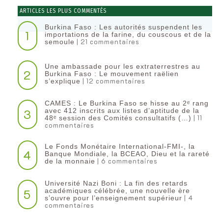
ARTICLES LES PLUS COMMENTÉS
Burkina Faso : Les autorités suspendent les
1
importations de la farine, du couscous et de la
| 21 commentaires
semoule
Une ambassade pour les extraterrestres au
2
Burkina Faso : Le mouvement raëlien
| 12 commentaires
s’explique
CAMES : Le Burkina Faso se hisse au 2ᵉ rang
3
avec 412 inscrits aux listes d’aptitude de la
| 11
48ᵉ session des Comités consultatifs (…)
commentaires
Le Fonds Monétaire International-FMI-, la
4
Banque Mondiale, la BCEAO, Dieu et la rareté
| 6 commentaires
de la monnaie
Université Nazi Boni : La fin des retards
5
académiques célébrée, une nouvelle ère
| 4
s’ouvre pour l’enseignement supérieur
commentaires