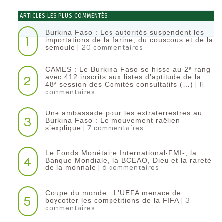
ARTICLES LES PLUS COMMENTÉS
Burkina Faso : Les autorités suspendent les
1
importations de la farine, du couscous et de la
| 20 commentaires
semoule
CAMES : Le Burkina Faso se hisse au 2ᵉ rang
2
avec 412 inscrits aux listes d’aptitude de la
| 11
48ᵉ session des Comités consultatifs (…)
commentaires
Une ambassade pour les extraterrestres au
3
Burkina Faso : Le mouvement raëlien
| 7 commentaires
s’explique
Le Fonds Monétaire International-FMI-, la
4
Banque Mondiale, la BCEAO, Dieu et la rareté
| 6 commentaires
de la monnaie
Coupe du monde : L’UEFA menace de
5
| 3
boycotter les compétitions de la FIFA
commentaires