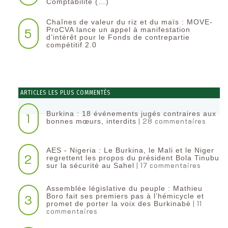
Comptabilité (…)
Chaînes de valeur du riz et du maïs : MOVE-
5
ProCVA lance un appel à manifestation
d’intérêt pour le Fonds de contrepartie
compétitif 2.0
ARTICLES LES PLUS COMMENTÉS
Burkina : 18 événements jugés contraires aux
1
| 28 commentaires
bonnes mœurs, interdits
AES - Nigeria : Le Burkina, le Mali et le Niger
2
regrettent les propos du président Bola Tinubu
| 17 commentaires
sur la sécurité au Sahel
Assemblée législative du peuple : Mathieu
3
Boro fait ses premiers pas à l’hémicycle et
| 11
promet de porter la voix des Burkinabè
commentaires