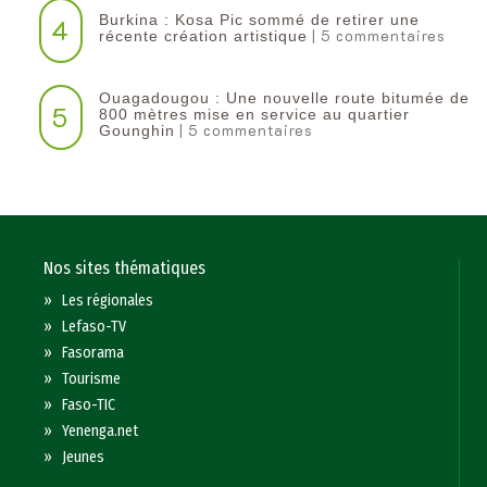
Burkina : Kosa Pic sommé de retirer une
4
| 5 commentaires
récente création artistique
Ouagadougou : Une nouvelle route bitumée de
5
800 mètres mise en service au quartier
| 5 commentaires
Gounghin
Nos sites thématiques
»
Les régionales
»
Lefaso-TV
»
Fasorama
»
Tourisme
»
Faso-TIC
»
Yenenga.net
»
Jeunes