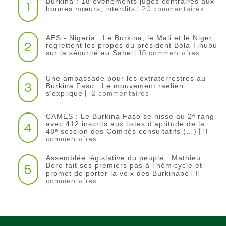
Burkina : 18 événements jugés contraires aux
1
| 20 commentaires
bonnes mœurs, interdits
AES - Nigeria : Le Burkina, le Mali et le Niger
2
regrettent les propos du président Bola Tinubu
| 15 commentaires
sur la sécurité au Sahel
Une ambassade pour les extraterrestres au
3
Burkina Faso : Le mouvement raëlien
| 12 commentaires
s’explique
CAMES : Le Burkina Faso se hisse au 2ᵉ rang
4
avec 412 inscrits aux listes d’aptitude de la
| 11
48ᵉ session des Comités consultatifs (…)
commentaires
Assemblée législative du peuple : Mathieu
5
Boro fait ses premiers pas à l’hémicycle et
| 11
promet de porter la voix des Burkinabè
commentaires