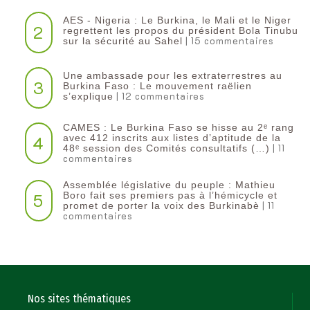
AES - Nigeria : Le Burkina, le Mali et le Niger
2
regrettent les propos du président Bola Tinubu
| 15 commentaires
sur la sécurité au Sahel
Une ambassade pour les extraterrestres au
3
Burkina Faso : Le mouvement raëlien
| 12 commentaires
s’explique
CAMES : Le Burkina Faso se hisse au 2ᵉ rang
4
avec 412 inscrits aux listes d’aptitude de la
| 11
48ᵉ session des Comités consultatifs (…)
commentaires
Assemblée législative du peuple : Mathieu
5
Boro fait ses premiers pas à l’hémicycle et
| 11
promet de porter la voix des Burkinabè
commentaires
Nos sites thématiques