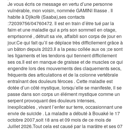
Je vous écris ce message en vertu d’une personne
vulnérable, mon voisin, nommée GAMINI Iliasse . Il
habite à Djikofè (Saaba),ses contacts
:72039756/04760472. Il est en train d’être tué par la
faim et une maladie qui a pris son sommeil en otage,
emprisonné , détruit sa vie, affaibli son corps de jour en
jour.Ce qui fait qu’il se déplace très difficilement grâce à
un bâton depuis 2023.Il a la peau collée aux os ;ce sont
les ligaments et les tendons qui tiennent difficilement
ses os.Il est en manque de graisse et de muscles ce qui
engendre lors des mouvements des claquements secs,
fréquents des articulations et de la colonne vertébrale
entraînant des douleurs féroces . Cette maladie est
dotée d’un côté mystique, lorsqu’elle se manifeste, il se
passe dans son corps un élément mystique comme un
serpent provoquant des douleurs intenses,
inexplicables , vivant l’enfer sur terre, occasionnant une
envie de suicide . La maladie a débuté à Bouaké le 17
octobre 2007,soit 18 ans et 09 mois de ce mois de
Juillet 2026.Tout cela est causé par la marâtre et ses 07