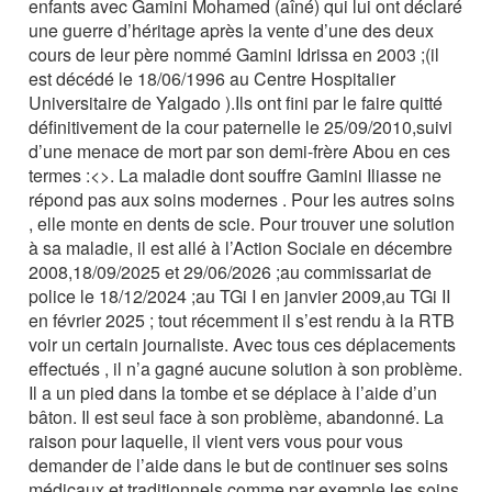
enfants avec Gamini Mohamed (aîné) qui lui ont déclaré
une guerre d’héritage après la vente d’une des deux
cours de leur père nommé Gamini Idrissa en 2003 ;(il
est décédé le 18/06/1996 au Centre Hospitalier
Universitaire de Yalgado ).Ils ont fini par le faire quitté
définitivement de la cour paternelle le 25/09/2010,suivi
d’une menace de mort par son demi-frère Abou en ces
termes :<>. La maladie dont souffre Gamini Iliasse ne
répond pas aux soins modernes . Pour les autres soins
, elle monte en dents de scie. Pour trouver une solution
à sa maladie, il est allé à l’Action Sociale en décembre
2008,18/09/2025 et 29/06/2026 ;au commissariat de
police le 18/12/2024 ;au TGi I en janvier 2009,au TGi II
en février 2025 ; tout récemment il s’est rendu à la RTB
voir un certain journaliste. Avec tous ces déplacements
effectués , il n’a gagné aucune solution à son problème.
Il a un pied dans la tombe et se déplace à l’aide d’un
bâton. Il est seul face à son problème, abandonné. La
raison pour laquelle, il vient vers vous pour vous
demander de l’aide dans le but de continuer ses soins
médicaux et traditionnels comme par exemple les soins