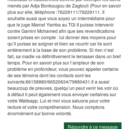
menés par Adja Bonkougou de Zagtouli (Pour en savoir
plus sur elle, téléphone :76229111/79229111. Il
souhaite aussi que vous soyez un intermédiaire pour
que le juge Marcel Yamba au TGi II puisse intervenir
contre Gamini Mohamed afin que ses revendications
soient prises en compte : lui donner des moyens pour
qu’il puisse se soigner et bien se nourrir car ils sont
entièrement à la base de son problème. Si rien n’est
fait, sa madie va définitivement le terrasser dans un bref
temps. Pour en savoir plus sur l’ampleur de son
problème en profondeur, vous pouvez appeler certains
de ses témoins dont les contacts sont les
suivants:66158880/66520634/79880431.Il a aussi
beaucoup de preuves, quelqu’un peut venir les voir où
à défaut il peut également vous envoyer certaines sur
votre Wattsapp. Lui et moi vous saluons pour votre
lecture et votre compréhension. Nous comptons
énormément sur bonne volonté.
Répondre à ce message