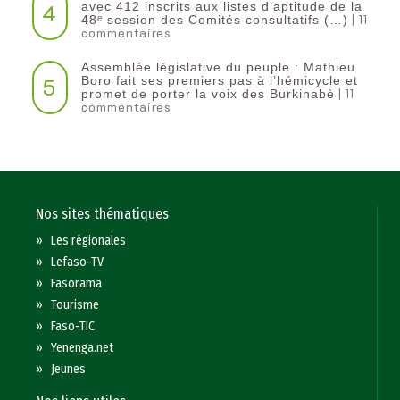
4
avec 412 inscrits aux listes d’aptitude de la
| 11
48ᵉ session des Comités consultatifs (…)
commentaires
Assemblée législative du peuple : Mathieu
5
Boro fait ses premiers pas à l’hémicycle et
| 11
promet de porter la voix des Burkinabè
commentaires
Nos sites thématiques
»
Les régionales
»
Lefaso-TV
»
Fasorama
»
Tourisme
»
Faso-TIC
»
Yenenga.net
»
Jeunes