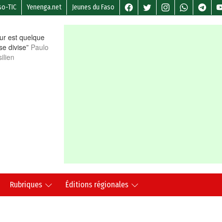
so-TIC
Yenenga.net
Jeunes du Faso
r est quelque
 se divise”
Paulo
ilien
Rubriques
Éditions régionales