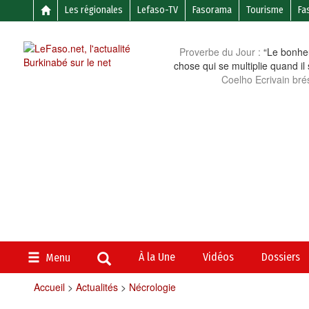
Les régionales
Lefaso-TV
Fasorama
Tourisme
Fa
Proverbe du Jour :
“Le bonheu
chose qui se multiplie quand il
Coelho Ecrivain brés
À la Une
Vidéos
Dossiers
Menu
Accueil
>
Actualités
>
Nécrologie