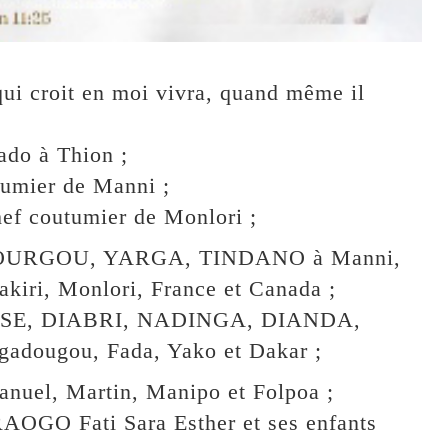
i qui croit en moi vivra, quand même il
do à Thion ;
umier de Manni ;
 coutumier de Monlori ;
 BOURGOU, YARGA, TINDANO à Manni,
iri, Monlori, France et Canada ;
ISSE, DIABRI, NADINGA, DIANDA,
ugou, Fada, Yako et Dakar ;
uel, Martin, Manipo et Folpoa ;
O Fati Sara Esther et ses enfants