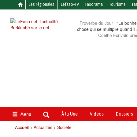
Les régionales
Lefaso-TV
Fasorama
Tourisme
Fa
Proverbe du Jour :
“Le bonheu
chose qui se multiplie quand il
Coelho Ecrivain brés
À la Une
Vidéos
Dossiers
Menu
Accueil
>
Actualités
>
Société