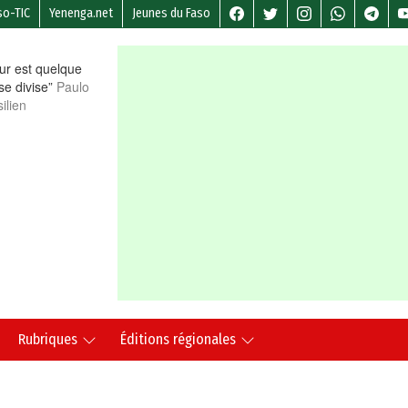
so-TIC
Yenenga.net
Jeunes du Faso
r est quelque
 se divise”
Paulo
ilien
Rubriques
Éditions régionales