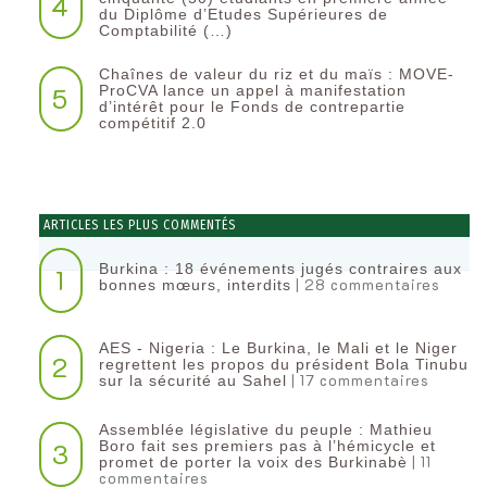
4
du Diplôme d’Etudes Supérieures de
Comptabilité (…)
Chaînes de valeur du riz et du maïs : MOVE-
5
ProCVA lance un appel à manifestation
d’intérêt pour le Fonds de contrepartie
compétitif 2.0
ARTICLES LES PLUS COMMENTÉS
Burkina : 18 événements jugés contraires aux
1
| 28 commentaires
bonnes mœurs, interdits
AES - Nigeria : Le Burkina, le Mali et le Niger
2
regrettent les propos du président Bola Tinubu
| 17 commentaires
sur la sécurité au Sahel
Assemblée législative du peuple : Mathieu
3
Boro fait ses premiers pas à l’hémicycle et
| 11
promet de porter la voix des Burkinabè
commentaires