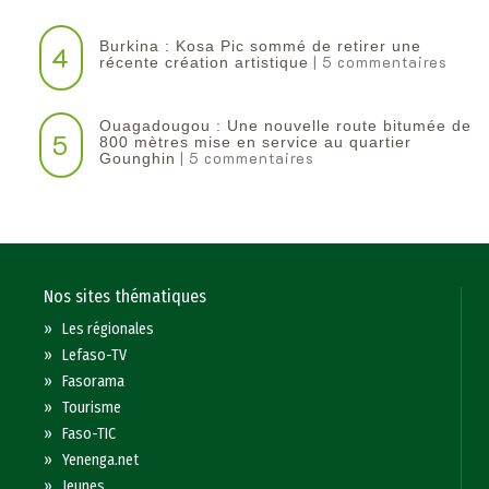
Burkina : Kosa Pic sommé de retirer une
4
| 5 commentaires
récente création artistique
Ouagadougou : Une nouvelle route bitumée de
5
800 mètres mise en service au quartier
| 5 commentaires
Gounghin
Nos sites thématiques
»
Les régionales
»
Lefaso-TV
»
Fasorama
»
Tourisme
»
Faso-TIC
»
Yenenga.net
»
Jeunes