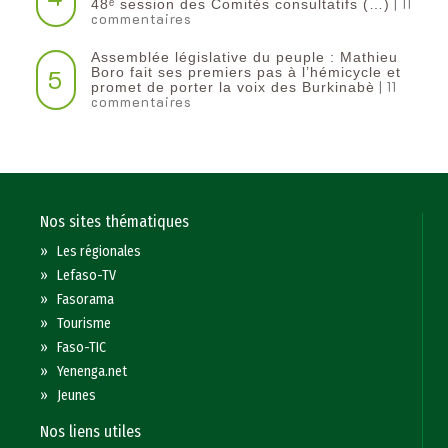
| 11
48ᵉ session des Comités consultatifs (…)
commentaires
Assemblée législative du peuple : Mathieu
5
Boro fait ses premiers pas à l’hémicycle et
| 11
promet de porter la voix des Burkinabè
commentaires
Nos sites thématiques
»
Les régionales
»
Lefaso-TV
»
Fasorama
»
Tourisme
»
Faso-TIC
»
Yenenga.net
»
Jeunes
Nos liens utiles