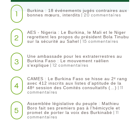
Burkina : 18 événements jugés contraires aux
1
| 20 commentaires
bonnes mœurs, interdits
AES - Nigeria : Le Burkina, le Mali et le Niger
2
regrettent les propos du président Bola Tinubu
| 15 commentaires
sur la sécurité au Sahel
Une ambassade pour les extraterrestres au
3
Burkina Faso : Le mouvement raëlien
| 12 commentaires
s’explique
CAMES : Le Burkina Faso se hisse au 2ᵉ rang
4
avec 412 inscrits aux listes d’aptitude de la
| 11
48ᵉ session des Comités consultatifs (…)
commentaires
Assemblée législative du peuple : Mathieu
5
Boro fait ses premiers pas à l’hémicycle et
| 11
promet de porter la voix des Burkinabè
commentaires