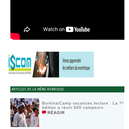
ARTICLES DE LA MÊME RUBRIQUE
Burkina/Camp vacances lecture : La 7ᵉ
édition a réuni 600 campeurs
RÉAGIR