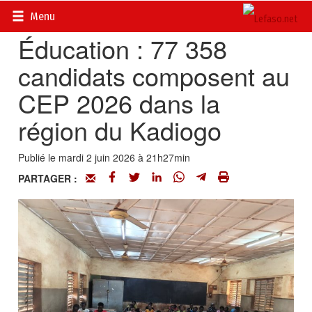
Accueil
>
Actualités
>
Société
Menu
Éducation : 77 358
candidats composent au
CEP 2026 dans la
région du Kadiogo
Publié le mardi 2 juin 2026 à 21h27min
PARTAGER :