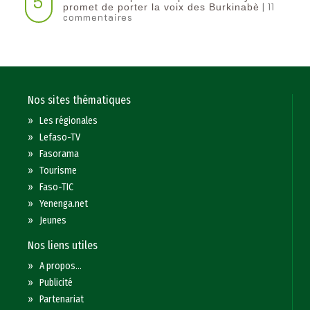
5
| 11
promet de porter la voix des Burkinabè
commentaires
Nos sites thématiques
»
Les régionales
»
Lefaso-TV
»
Fasorama
»
Tourisme
»
Faso-TIC
»
Yenenga.net
»
Jeunes
Nos liens utiles
»
A propos...
»
Publicité
»
Partenariat