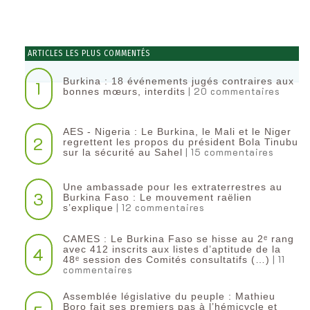
ARTICLES LES PLUS COMMENTÉS
Burkina : 18 événements jugés contraires aux
1
| 20 commentaires
bonnes mœurs, interdits
AES - Nigeria : Le Burkina, le Mali et le Niger
2
regrettent les propos du président Bola Tinubu
| 15 commentaires
sur la sécurité au Sahel
Une ambassade pour les extraterrestres au
3
Burkina Faso : Le mouvement raëlien
| 12 commentaires
s’explique
CAMES : Le Burkina Faso se hisse au 2ᵉ rang
4
avec 412 inscrits aux listes d’aptitude de la
| 11
48ᵉ session des Comités consultatifs (…)
commentaires
Assemblée législative du peuple : Mathieu
Boro fait ses premiers pas à l’hémicycle et