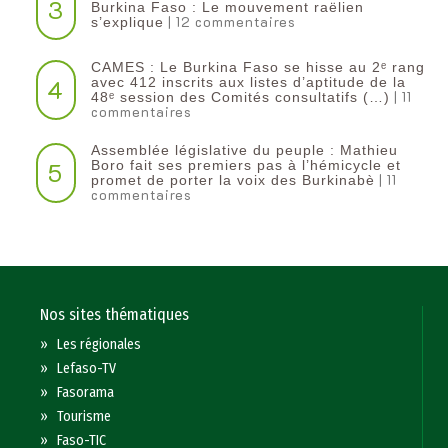
3
Burkina Faso : Le mouvement raëlien
| 12 commentaires
s’explique
CAMES : Le Burkina Faso se hisse au 2ᵉ rang
4
avec 412 inscrits aux listes d’aptitude de la
| 11
48ᵉ session des Comités consultatifs (…)
commentaires
Assemblée législative du peuple : Mathieu
5
Boro fait ses premiers pas à l’hémicycle et
| 11
promet de porter la voix des Burkinabè
commentaires
Nos sites thématiques
»
Les régionales
»
Lefaso-TV
»
Fasorama
»
Tourisme
»
Faso-TIC