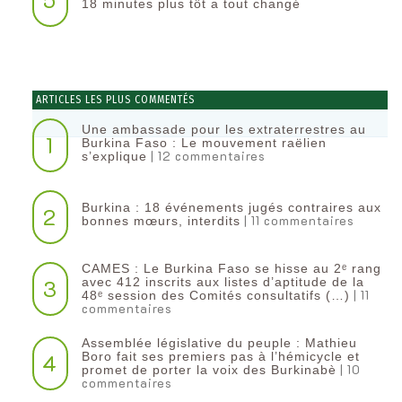
18 minutes plus tôt a tout changé
ARTICLES LES PLUS COMMENTÉS
Une ambassade pour les extraterrestres au
1
Burkina Faso : Le mouvement raëlien
| 12 commentaires
s’explique
Burkina : 18 événements jugés contraires aux
2
| 11 commentaires
bonnes mœurs, interdits
CAMES : Le Burkina Faso se hisse au 2ᵉ rang
3
avec 412 inscrits aux listes d’aptitude de la
| 11
48ᵉ session des Comités consultatifs (…)
commentaires
Assemblée législative du peuple : Mathieu
4
Boro fait ses premiers pas à l’hémicycle et
| 10
promet de porter la voix des Burkinabè
commentaires