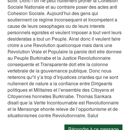
suffir. Donc l’on ne peut nullement proner la Cohesion
Sociale Nationale et au contraire poser des actes anti
Cohesion Sociale. Aujourd’hui des gens qui
soutiennent ce regime Inconsequent et Incompetent a
cause de leurs oesophages ou de leurs interets
personnels egoistes et veulent imposer a tout vent leurs
desideratas a tout un Peuple. Ainsi donc il veulent faire
croire a une Revolution quelconque mais dans une
Revolution Vraie et Populaire la parole doit etre donnee
au Peuple Burkinabe et la Justice Revolutionnaire
consequente et Transparente doit etre la colonne
vertebrale de la gouvernance publique. Donc nous
reiterons qu"il y’a trop d’Injustices criardes qui ne sont
nullement de nature a la confiance entre Dirigeants
politiques et Militaires et l’ensemble des Citoyens et
Citoyennes honnetes Burkinabe. Thomas Sankara
disait que la Verite Incontournable est Revolutionnaire
et le Mensonge ehonte releve de l’opportunisme et de
situationismes contre Revolutionnaire. Salut
Répondre à ce message