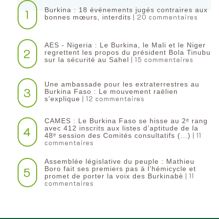
Burkina : 18 événements jugés contraires aux
1
| 20 commentaires
bonnes mœurs, interdits
AES - Nigeria : Le Burkina, le Mali et le Niger
2
regrettent les propos du président Bola Tinubu
| 15 commentaires
sur la sécurité au Sahel
Une ambassade pour les extraterrestres au
3
Burkina Faso : Le mouvement raëlien
| 12 commentaires
s’explique
CAMES : Le Burkina Faso se hisse au 2ᵉ rang
4
avec 412 inscrits aux listes d’aptitude de la
| 11
48ᵉ session des Comités consultatifs (…)
commentaires
Assemblée législative du peuple : Mathieu
5
Boro fait ses premiers pas à l’hémicycle et
| 11
promet de porter la voix des Burkinabè
commentaires