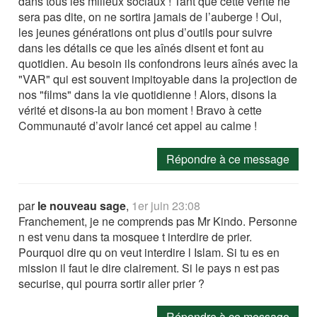
dans tous les milieux sociaux ! Tant que cette vérité ne
sera pas dite, on ne sortira jamais de l’auberge ! Oui,
les jeunes générations ont plus d’outils pour suivre
dans les détails ce que les aînés disent et font au
quotidien. Au besoin ils confondrons leurs aînés avec la
"VAR" qui est souvent impitoyable dans la projection de
nos "films" dans la vie quotidienne ! Alors, disons la
vérité et disons-la au bon moment ! Bravo à cette
Communauté d’avoir lancé cet appel au calme !
Répondre à ce message
par
le nouveau sage
,
1er juin 23:08
Franchement, je ne comprends pas Mr Kindo. Personne
n est venu dans ta mosquee t interdire de prier.
Pourquoi dire qu on veut interdire l Islam. Si tu es en
mission il faut le dire clairement. Si le pays n est pas
securise, qui pourra sortir aller prier ?
Répondre à ce message