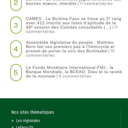
2
| 11 commentaires
bonnes mœurs, interdits
CAMES : Le Burkina Faso se hisse au 2ᵉ rang
3
avec 412 inscrits aux listes d’aptitude de la
| 11
48ᵉ session des Comités consultatifs (…)
commentaires
Assemblée législative du peuple : Mathieu
4
Boro fait ses premiers pas à l’hémicycle et
| 10
promet de porter la voix des Burkinabè
commentaires
Le Fonds Monétaire International-FMI-, la
5
Banque Mondiale, la BCEAO, Dieu et la rareté
| 6 commentaires
de la monnaie
Nos sites thématiques
»
Les régionales
»
Lefaso-TV