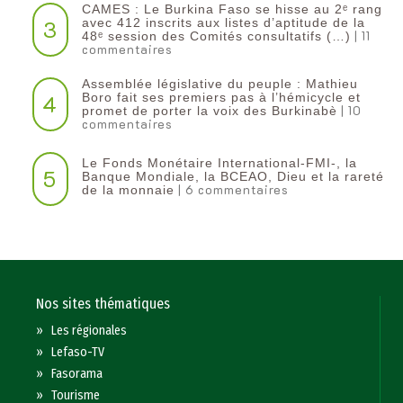
CAMES : Le Burkina Faso se hisse au 2ᵉ rang
3
avec 412 inscrits aux listes d’aptitude de la
| 11
48ᵉ session des Comités consultatifs (…)
commentaires
Assemblée législative du peuple : Mathieu
4
Boro fait ses premiers pas à l’hémicycle et
| 10
promet de porter la voix des Burkinabè
commentaires
Le Fonds Monétaire International-FMI-, la
5
Banque Mondiale, la BCEAO, Dieu et la rareté
| 6 commentaires
de la monnaie
Nos sites thématiques
»
Les régionales
»
Lefaso-TV
»
Fasorama
»
Tourisme