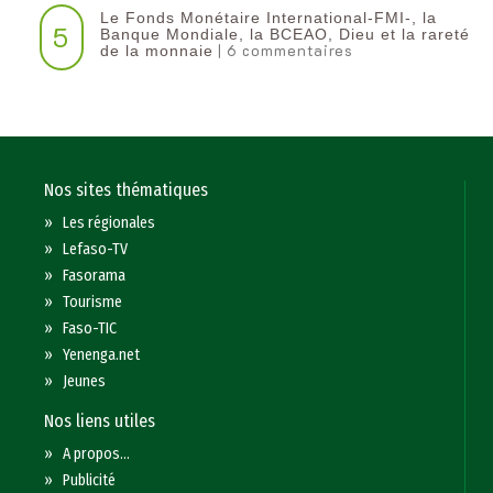
Le Fonds Monétaire International-FMI-, la
5
Banque Mondiale, la BCEAO, Dieu et la rareté
| 6 commentaires
de la monnaie
Nos sites thématiques
»
Les régionales
»
Lefaso-TV
»
Fasorama
»
Tourisme
»
Faso-TIC
»
Yenenga.net
»
Jeunes
Nos liens utiles
»
A propos...
»
Publicité