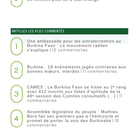
ARTICLES LES PLUS COMMENTÉS
Une ambassade pour les extraterrestres au
1
Burkina Faso : Le mouvement raëlien
| 12 commentaires
s’explique
Burkina : 18 événements jugés contraires aux
2
| 11 commentaires
bonnes mœurs, interdits
CAMES : Le Burkina Faso se hisse au 2ᵉ rang
3
avec 412 inscrits aux listes d’aptitude de la
| 11
48ᵉ session des Comités consultatifs (…)
commentaires
Assemblée législative du peuple : Mathieu
4
Boro fait ses premiers pas à l’hémicycle et
| 10
promet de porter la voix des Burkinabè
commentaires