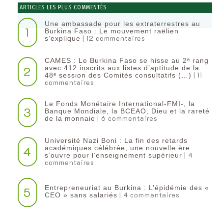
ARTICLES LES PLUS COMMENTÉS
Une ambassade pour les extraterrestres au
1
Burkina Faso : Le mouvement raëlien
| 12 commentaires
s’explique
CAMES : Le Burkina Faso se hisse au 2ᵉ rang
2
avec 412 inscrits aux listes d’aptitude de la
| 11
48ᵉ session des Comités consultatifs (…)
commentaires
Le Fonds Monétaire International-FMI-, la
3
Banque Mondiale, la BCEAO, Dieu et la rareté
| 6 commentaires
de la monnaie
Université Nazi Boni : La fin des retards
4
académiques célébrée, une nouvelle ère
| 4
s’ouvre pour l’enseignement supérieur
commentaires
Entrepreneuriat au Burkina : L’épidémie des «
5
| 4 commentaires
CEO » sans salariés