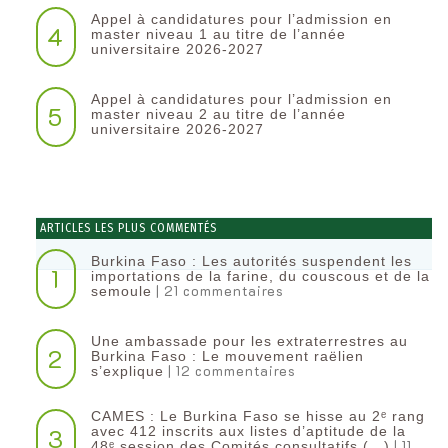
Appel à candidatures pour l’admission en
4
master niveau 1 au titre de l’année
universitaire 2026-2027
Appel à candidatures pour l’admission en
5
master niveau 2 au titre de l’année
universitaire 2026-2027
ARTICLES LES PLUS COMMENTÉS
Burkina Faso : Les autorités suspendent les
1
importations de la farine, du couscous et de la
| 21 commentaires
semoule
Une ambassade pour les extraterrestres au
2
Burkina Faso : Le mouvement raëlien
| 12 commentaires
s’explique
CAMES : Le Burkina Faso se hisse au 2ᵉ rang
3
avec 412 inscrits aux listes d’aptitude de la
| 11
48ᵉ session des Comités consultatifs (…)