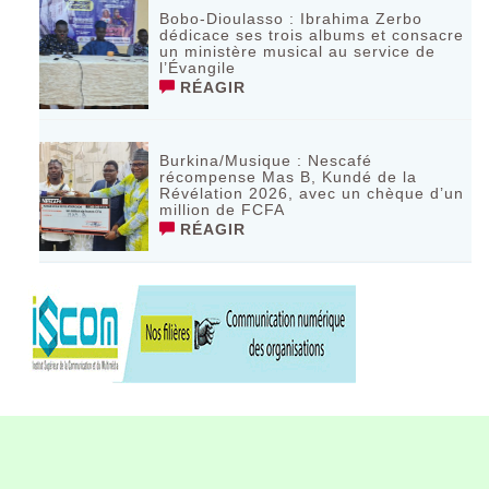
Bobo-Dioulasso : Ibrahima Zerbo
dédicace ses trois albums et consacre
un ministère musical au service de
l’Évangile
RÉAGIR
Burkina/Musique : Nescafé
récompense Mas B, Kundé de la
Révélation 2026, avec un chèque d’un
million de FCFA
RÉAGIR