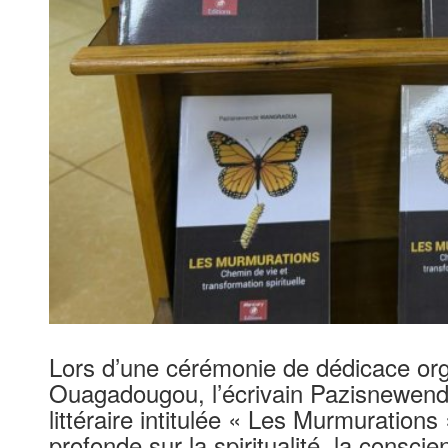
Lors d’une cérémonie de dédicace org
Ouagadougou, l’écrivain Pazisnewen
littéraire intitulée « Les Murmuration
profonde sur la spiritualité, la consci