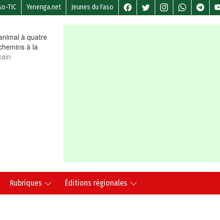
so-TIC
Yenenga.net
Jeunes du Faso
nimal à quatre
chemins à la
cain
Rubriques
Éditions régionales