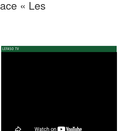
cace « Les
LEFASO TV