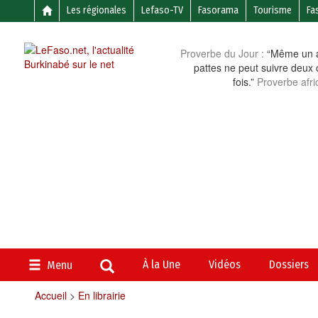
Les régionales
Lefaso-TV
Fasorama
Tourisme
Fa
Proverbe du Jour :
“Même un a
pattes ne peut suivre deux 
fois.”
Proverbe afri
À la Une
Vidéos
Dossiers
Menu
Accueil
>
En librairie