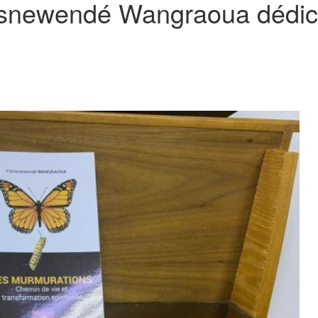
azisnewendé Wangraoua dédi