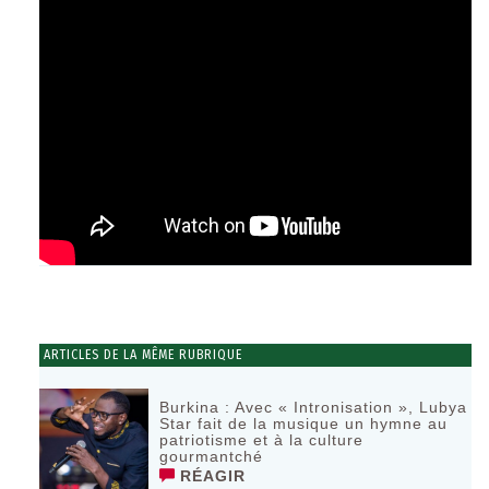
ARTICLES DE LA MÊME RUBRIQUE
Burkina : Avec « Intronisation », Lubya
Star fait de la musique un hymne au
patriotisme et à la culture
gourmantché
RÉAGIR