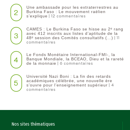
Une ambassade pour les extraterrestres au
2
Burkina Faso : Le mouvement raëlien
| 12 commentaires
s’explique
CAMES : Le Burkina Faso se hisse au 2ᵉ rang
3
avec 412 inscrits aux listes d’aptitude de la
| 11
48ᵉ session des Comités consultatifs (…)
commentaires
Le Fonds Monétaire International-FMI-, la
4
Banque Mondiale, la BCEAO, Dieu et la rareté
| 6 commentaires
de la monnaie
Université Nazi Boni : La fin des retards
5
académiques célébrée, une nouvelle ère
| 4
s’ouvre pour l’enseignement supérieur
commentaires
Nos sites thématiques