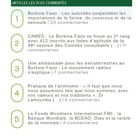
ARTICLES LES PLUS COMMENTÉS
Burkina Faso : Les autorités suspendent les
1
importations de la farine, du couscous et de la
| 20 commentaires
semoule
CAMES : Le Burkina Faso se hisse au 2ᵉ rang
2
avec 412 inscrits aux listes d’aptitude de la
| 11
48ᵉ session des Comités consultatifs (…)
commentaires
Une ambassade pour les extraterrestres au
3
Burkina Faso : Le mouvement raëlien
| 7 commentaires
s’explique
Pratique de l’animisme : « Il faut que nous
4
nous assumions tels que nous sommes, avec
nos valeurs et nos traditions », Dr
| 6 commentaires
Lamourdia (…)
Le Fonds Monétaire International-FMI-, la
5
Banque Mondiale, la BCEAO, Dieu et la rareté
| 6 commentaires
de la monnaie