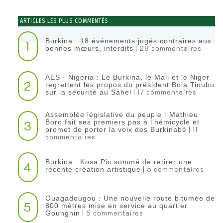
ARTICLES LES PLUS COMMENTÉS
Burkina : 18 événements jugés contraires aux
1
| 28 commentaires
bonnes mœurs, interdits
AES - Nigeria : Le Burkina, le Mali et le Niger
2
regrettent les propos du président Bola Tinubu
| 17 commentaires
sur la sécurité au Sahel
Assemblée législative du peuple : Mathieu
3
Boro fait ses premiers pas à l’hémicycle et
| 11
promet de porter la voix des Burkinabè
commentaires
Burkina : Kosa Pic sommé de retirer une
4
| 5 commentaires
récente création artistique
Ouagadougou : Une nouvelle route bitumée de
5
800 mètres mise en service au quartier
| 5 commentaires
Gounghin