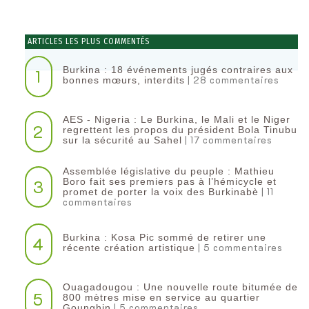
ARTICLES LES PLUS COMMENTÉS
Burkina : 18 événements jugés contraires aux
1
| 28 commentaires
bonnes mœurs, interdits
AES - Nigeria : Le Burkina, le Mali et le Niger
2
regrettent les propos du président Bola Tinubu
| 17 commentaires
sur la sécurité au Sahel
Assemblée législative du peuple : Mathieu
3
Boro fait ses premiers pas à l’hémicycle et
| 11
promet de porter la voix des Burkinabè
commentaires
Burkina : Kosa Pic sommé de retirer une
4
| 5 commentaires
récente création artistique
Ouagadougou : Une nouvelle route bitumée de
5
800 mètres mise en service au quartier
| 5 commentaires
Gounghin