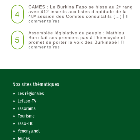
CAMES : Le Burkina Faso se hisse au 2ᵉ rang
4
avec 412 inscrits aux listes d’aptitude de la
| 11
48ᵉ session des Comités consultatifs (…)
commentaires
Assemblée législative du peuple : Mathieu
5
Boro fait ses premiers pas à l’hémicycle et
| 11
promet de porter la voix des Burkinabè
commentaires
Nos sites thématiques
»
Les régionales
»
Lefaso-TV
»
Fasorama
»
Tourisme
»
Faso-TIC
»
Yenenga.net
»
Jeunes