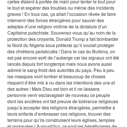
cartes étaient à portée de main pour tenter le tout pour
le tout et espérer des troubles ou même des incidents
graves ! En tous cas, ça allait l’occasion rêvée de faire
intervenir des forces étrangères pour sauver des
adeptes d’une religion victime de la dictature d’un
Capitaine putschiste. Souvenez-vous qu’au nom de la
protection des croyants, Donald Trump a fait bombarder
le Nord du Nigeria sous prétexte qu’il voulait protéger
des chrétiens persécutés ! Dans le cas du Burkina, on
est pas encore sorti de l’auberge car les signaux ont été
lancés depuis fort longtemps mais nous avons aussi
admiré le sang-froid des autorités du pays. Peu à peu
les masques vont tomber et beaucoup de choses
risquent d’être mis à nu dans les intentions des uns et
des autres ! Mais Dieu est bon et il ne laissera
personne venir esclavagiser de nouveau ce peuple
dont les ancêtres ont fait preuve de tolérance religieuse
jusqu’à accepter des religions étrangères, permettre à
leurs enfants d’embrasser ces religions, trouver des
terrains pour qu’ils construisent leurs églises, temples
et mosquées ! Aujourd’hui, ce sont les bénéficiaires de