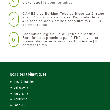
| 12 commentaires
s’explique
CAMES : Le Burkina Faso se hisse au 2ᵉ rang
4
avec 412 inscrits aux listes d’aptitude de la
| 11
48ᵉ session des Comités consultatifs (…)
commentaires
Assemblée législative du peuple : Mathieu
5
Boro fait ses premiers pas à l’hémicycle et
| 11
promet de porter la voix des Burkinabè
commentaires
Nos sites thématiques
»
Les régionales
»
Lefaso-TV
»
Fasorama
»
Tourisme
»
Faso-TIC