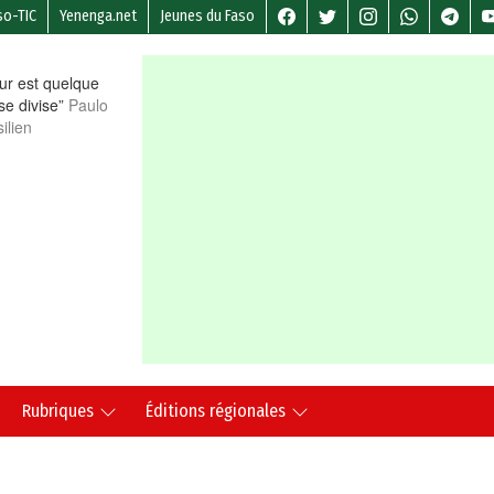
so-TIC
Yenenga.net
Jeunes du Faso
r est quelque
 se divise”
Paulo
ilien
Rubriques
Éditions régionales