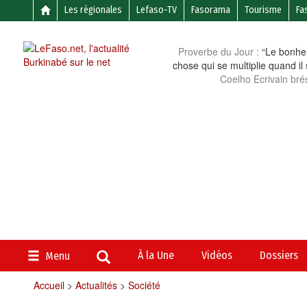
Les régionales
Lefaso-TV
Fasorama
Tourisme
Fa
Proverbe du Jour :
“Le bonheu
chose qui se multiplie quand il
Coelho Ecrivain brés
À la Une
Vidéos
Dossiers
Menu
Accueil
>
Actualités
>
Société