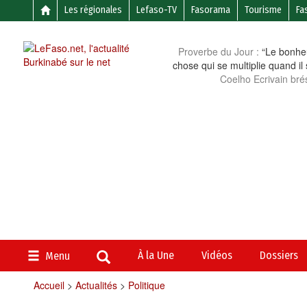
Les régionales
Lefaso-TV
Fasorama
Tourisme
Fa
Proverbe du Jour :
“Le bonheu
chose qui se multiplie quand il
Coelho Ecrivain brés
À la Une
Vidéos
Dossiers
Menu
Accueil
>
Actualités
>
Politique