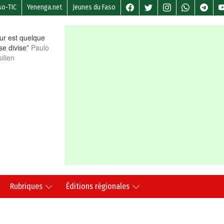
so-TIC
Yenenga.net
Jeunes du Faso
r est quelque
 se divise”
Paulo
ilien
Rubriques
Éditions régionales