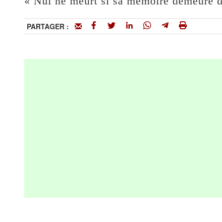
« Nul ne meurt si sa mémoire demeure d
PARTAGER :