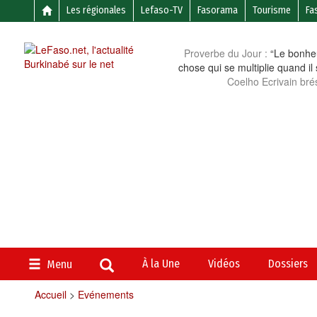
Les régionales
Lefaso-TV
Fasorama
Tourisme
Fa
Proverbe du Jour :
“Le bonheu
chose qui se multiplie quand il
Coelho Ecrivain brés
À la Une
Vidéos
Dossiers
Menu
Accueil
>
Evénements