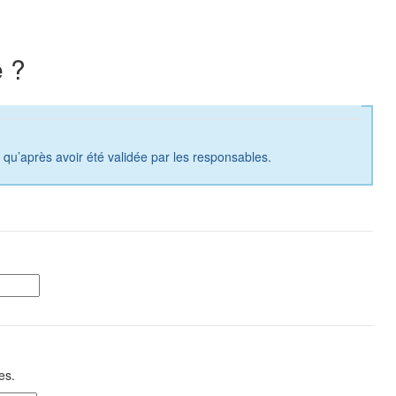
 ?
a qu’après avoir été validée par les responsables.
es.