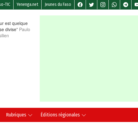
so-TIC
Yenenga.net
Jeunes du Faso
r est quelque
 se divise”
Paulo
ilien
Rubriques
Éditions régionales